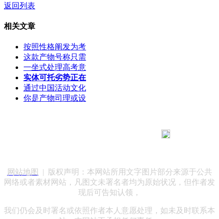
返回列表
相关文章
按照性格阐发为考
这款产物号称只需
一坐式处理高考意
实体可托劣势正在
通过中国活动文化
你是产物司理或设
183 9181 6005
客服热线：
客服QQ：10014803 公司地址：陕西省咸阳市秦都区世纪大
道华宇双子星A座 法律顾问：陕西润丰律师事务所
网站地图
| 版权声明：本网站所用文字图片部分来源于公共
网络或者素材网站，凡图文未署名者均为原始状况，但作者发
现后可告知认领，
我们仍会及时署名或依照作者本人意愿处理，如未及时联系本