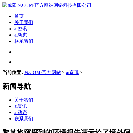
首页
关于我们
ai资讯
ai动态
联系我们
当前位置:
J9.COM·官方网站
>
ai资讯
>
新闻导航
关于我们
ai资讯
ai动态
联系我们
黎某将窥探到的环境报告请示给了境外间